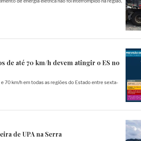
mento de energia elétrica não foi interrompido na região,
tos de até 70 km/h devem atingir o ES no
 e 70 km/h em todas as regiões do Estado entre sexta-
eira de UPA na Serra