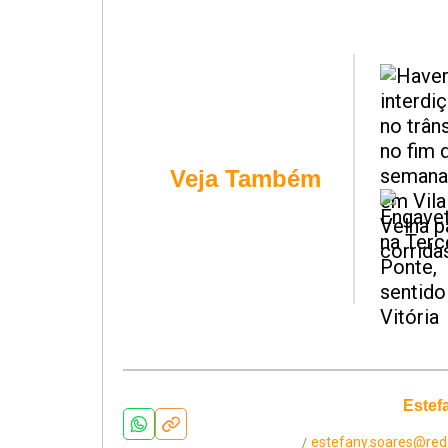
Veja Também
Estef
estefany.soares@red
/