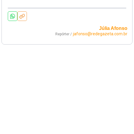
Júlia Afonso
jafonso@redegazeta.com.br
Repórter /