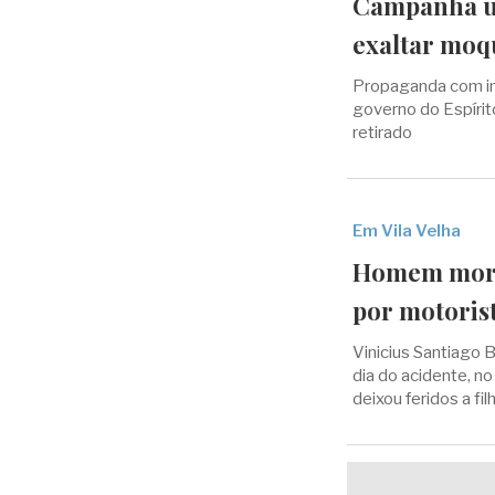
Campanha us
exaltar moq
Propaganda com im
governo do Espírito
retirado
Em Vila Velha
Homem morr
por motoris
Vinicius Santiago 
dia do acidente, no
deixou feridos a fi