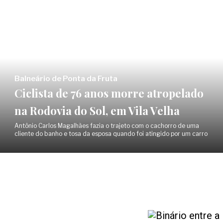
Balneário de Ponta da Fruta
Ciclista de 76 anos morre atropelado
na Rodovia do Sol, em Vila Velha
Antônio Carlos Magalhães fazia o trajeto com o cachorro de uma
cliente do banho e tosa da esposa quando foi atingido por um carro