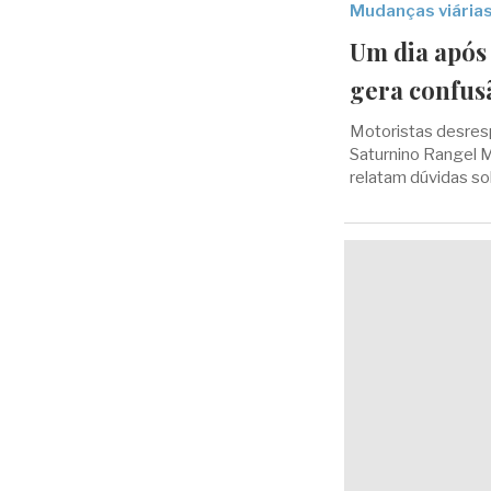
Mudanças viária
Um dia após 
gera confus
Motoristas desresp
Saturnino Rangel M
relatam dúvidas so