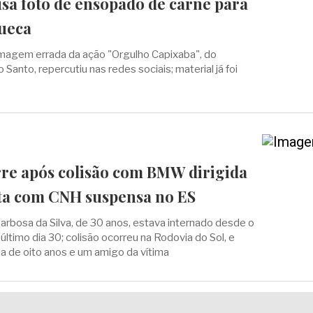
a foto de ensopado de carne para
ueca
agem errada da ação "Orgulho Capixaba", do
 Santo, repercutiu nas redes sociais; material já foi
e após colisão com BMW dirigida
ta com CNH suspensa no ES
Barbosa da Silva, de 30 anos, estava internado desde o
 último dia 30; colisão ocorreu na Rodovia do Sol, e
lha de oito anos e um amigo da vítima