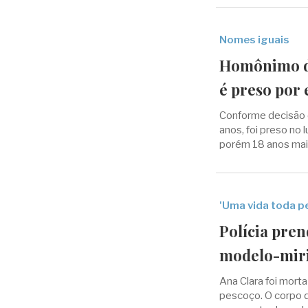
Nomes iguais
Homônimo d
é preso por
Conforme decisão de
anos, foi preso n
porém 18 anos mais
'Uma vida toda pe
Polícia pren
modelo-miri
Ana Clara foi mort
pescoço. O corpo d