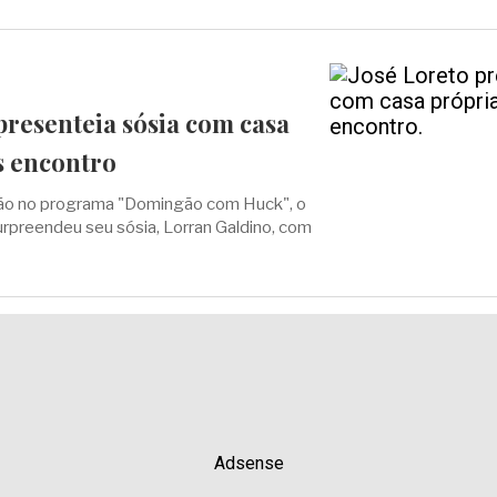
presenteia sósia com casa
s encontro
ção no programa "Domingão com Huck", o
urpreendeu seu sósia, Lorran Galdino, com
Adsense