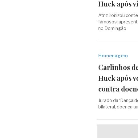
Huck após v
Atriz ironizou con
famosos; apresenta
no Domingão
Homenagem
Carlinhos d
Huck após v
contra doen
Jurado da ‘Dança d
bilateral, doença a