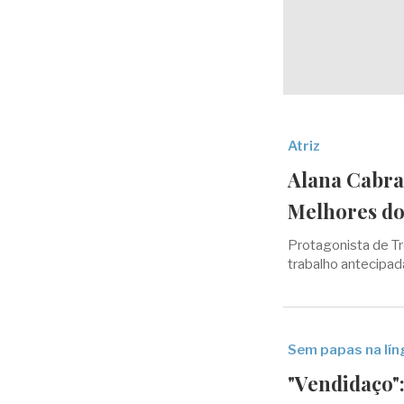
Atriz
Alana Cabral
Melhores do
Protagonista de T
trabalho antecipa
Sem papas na lín
"Vendidaço":