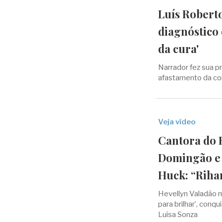
Luís Robert
diagnóstico 
da cura'
Narrador fez sua p
afastamento da co
Veja vídeo
Cantora do 
Domingão e 
Huck: “Riha
Hevellyn Valadão m
para brilhar’, conq
Luísa Sonza