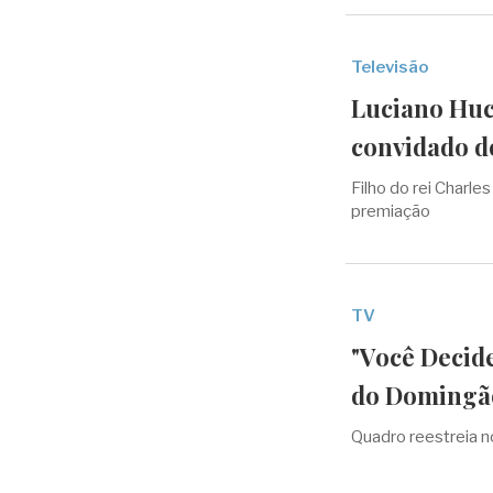
Televisão
Luciano Huc
convidado d
Filho do rei Charle
premiação
TV
"Você Decid
do Domingã
Quadro reestreia 