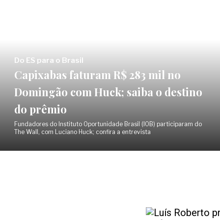
Do ES para o Brasil
Capixabas faturam R$ 283 mil no
Domingão com Huck; saiba o destino
do prêmio
Fundadores do Instituto Oportunidade Brasil (IOB) participaram do
The Wall, com Luciano Huck; confira a entrevista