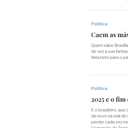
Política
Caem as más
Quem sabe Brasília
de vez a sua fanta
faria bem para o pa
Política
2025 e o fi
E o brasileiro, que
de novo na real de 
perder cada vez ma