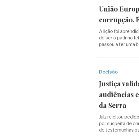
União Europe
corrupção. E
A lição foi aprend
de ser o patinho fe
passou a ter uma b
Decisão
Justiça vali
audiências 
da Serra
Juiz rejeitou pedi
por suspeita de c
de testemunhas par