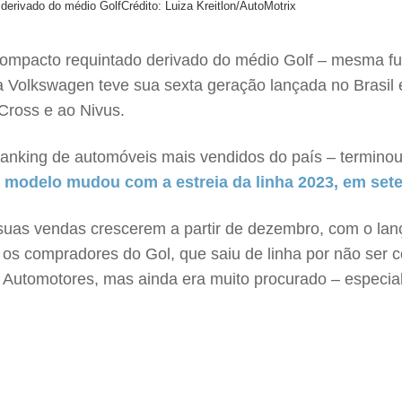
derivado do médio Golf
Crédito: Luiza Kreitlon/AutoMotrix
compacto requintado derivado do médio Golf – mesma f
olkswagen teve sua sexta geração lançada no Brasil e to
Cross e ao Nivus.
ranking de automóveis mais vendidos do país – termino
 modelo mudou com a estreia da linha 2023, em set
u suas vendas crescerem a partir de dezembro, com o la
 os compradores do Gol, que saiu de linha por não ser 
 Automotores, mas ainda era muito procurado – especialm