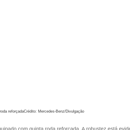
roda reforçada
Crédito: Mercedes-Benz/Divulgação
equipado com quinta roda reforçada. A robustez está evi