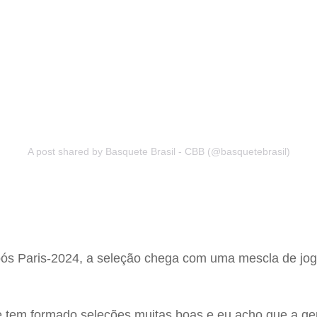
A post shared by Basquete Brasil - CBB (@basquetebrasil)
ós Paris-2024, a seleção chega com uma mescla de joga
e tem formado seleções muitas boas e eu acho que a gen