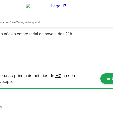
 para entrar em 'Vale Tudo'
trar em 'Vale Tudo'; saiba quando
 núcleo empresarial da novela das 21h
eba as principais notícias
de
HZ
no seu
Ent
tsapp.
h