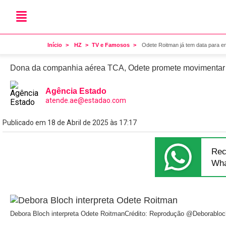
Novela
Odete Roitman já tem data
Início
HZ
TV e Famosos
Odete Roitman já tem data para en
Dona da companhia aérea TCA, Odete promete movimentar o
Agência Estado
atende.ae@estadao.com
Publicado em 18 de Abril de 2025 às 17:17
Rec
Wha
Debora Bloch interpreta Odete Roitman
Crédito: Reprodução @Deborabloc