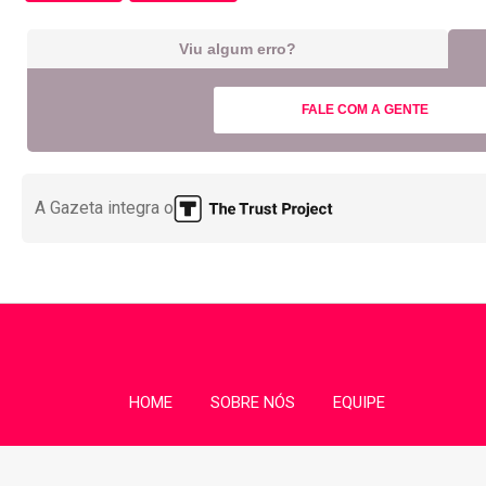
Viu algum erro?
FALE COM A GENTE
A Gazeta integra o
HOME
SOBRE NÓS
EQUIPE