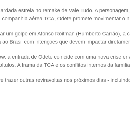
uardada estreia no remake de Vale Tudo. A personagem, 
a da companhia aérea TCA, Odete promete movimentar o n
car um golpe em Afonso Roitman (Humberto Carrão), a c
na ao Brasil com intenções que devem impactar diretamen
ow, a entrada de Odete coincide com uma nova crise en
pítulos. A trama da TCA e os conflitos internos da famí
 trazer outras reviravoltas nos próximos dias - incluin