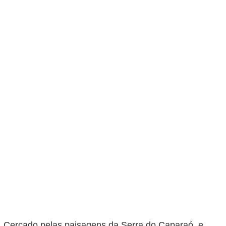
. Cercado pelas paisagens da Serra do Caparaó, e