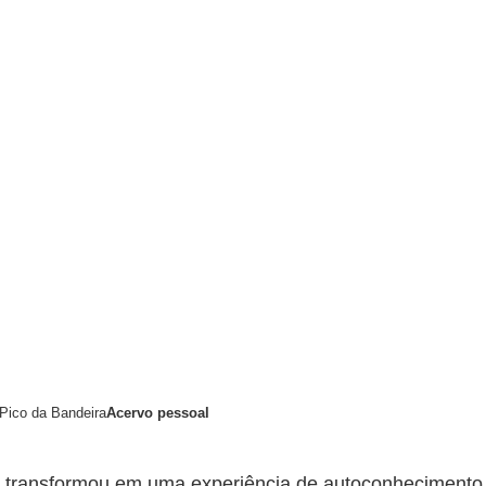
Pico da Bandeira
Acervo pessoal
 se transformou em uma experiência de autoconhecimento