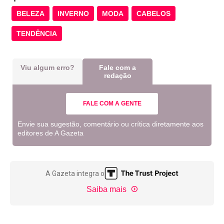
BELEZA
INVERNO
MODA
CABELOS
TENDÊNCIA
Viu algum erro?
Fale com a
redação
FALE COM A GENTE
Envie sua sugestão, comentário ou crítica diretamente aos
editores de A Gazeta
A Gazeta integra o
Saiba mais