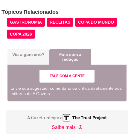
Tópicos Relacionados
GASTRONOMIA
RECEITAS
COPA DO MUNDO
COPA 2026
Viu algum erro?
Fale com a
redação
FALE COM A GENTE
Envie sua sugestão, comentário ou crítica diretamente aos
editores de A Gazeta
A Gazeta integra o
Saiba mais