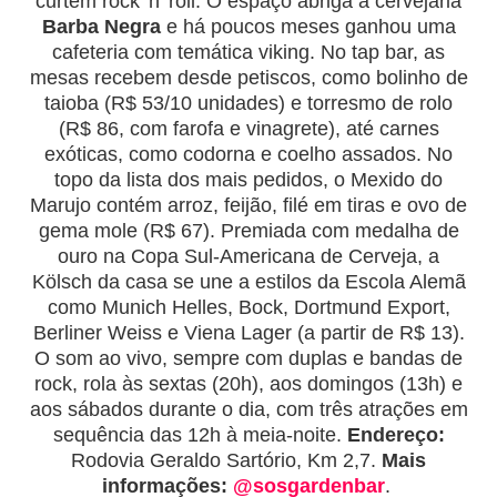
curtem rock 'n' roll. O espaço abriga a cervejaria
Barba Negra
e há poucos meses ganhou uma
cafeteria com temática viking. No tap bar, as
mesas recebem desde petiscos, como bolinho de
taioba (R$ 53/10 unidades) e torresmo de rolo
(R$ 86, com farofa e vinagrete), até carnes
exóticas, como codorna e coelho assados. No
topo da lista dos mais pedidos, o Mexido do
Marujo contém arroz, feijão, filé em tiras e ovo de
gema mole (R$ 67). Premiada com medalha de
ouro na Copa Sul-Americana de Cerveja, a
Kölsch da casa se une a estilos da Escola Alemã
como Munich Helles, Bock, Dortmund Export,
Berliner Weiss e Viena Lager (a partir de R$ 13).
O som ao vivo, sempre com duplas e bandas de
rock, rola às sextas (20h), aos domingos (13h) e
aos sábados durante o dia, com três atrações em
sequência das 12h à meia-noite.
Endereço:
Rodovia Geraldo Sartório, Km 2,7.
Mais
informações:
@sosgardenbar
.