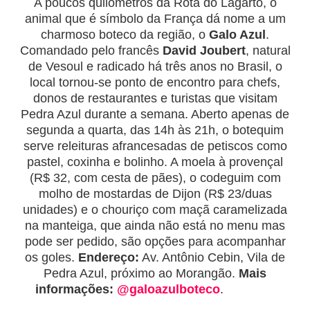
A poucos quilômetros da Rota do Lagarto, o
animal que é símbolo da França dá nome a um
charmoso boteco da região, o
Galo Azul
.
Comandado pelo francês
David Joubert
, natural
de Vesoul e radicado há três anos no Brasil, o
local tornou-se ponto de encontro para chefs,
donos de restaurantes e turistas que visitam
Pedra Azul durante a semana. Aberto apenas de
segunda a quarta, das 14h às 21h, o botequim
serve releituras afrancesadas de petiscos como
pastel, coxinha e bolinho. A moela à provençal
(R$ 32, com cesta de pães), o codeguim com
molho de mostardas de Dijon (R$ 23/duas
unidades) e o chouriço com maçã caramelizada
na manteiga, que ainda não está no menu mas
pode ser pedido, são opções para acompanhar
os goles.
Endereço:
Av. Antônio Cebin, Vila de
Pedra Azul, próximo ao Morangão.
Mais
informações:
@galoazulboteco
.