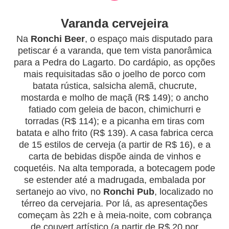
Varanda cervejeira
Na
Ronchi Beer
, o espaço mais disputado para
petiscar é a varanda, que tem vista panorâmica
para a Pedra do Lagarto. Do cardápio, as opções
mais requisitadas são o joelho de porco com
batata rústica, salsicha alemã, chucrute,
mostarda e molho de maçã (R$ 149); o ancho
fatiado com geleia de bacon, chimichurri e
torradas (R$ 114); e a picanha em tiras com
batata e alho frito (R$ 139). A casa fabrica cerca
de 15 estilos de cerveja (a partir de R$ 16), e a
carta de bebidas dispõe ainda de vinhos e
coquetéis. Na alta temporada, a botecagem pode
se estender até a madrugada, embalada por
sertanejo ao vivo, no
Ronchi Pub
, localizado no
térreo da cervejaria. Por lá, as apresentações
começam às 22h e à meia-noite, com cobrança
de couvert artístico (a partir de R$ 20 por