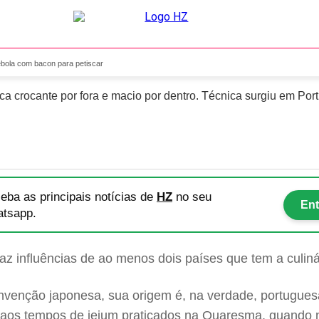
éis de cebola com bacon pa
bola com bacon para petiscar
ca crocante por fora e macio por dentro. Técnica surgiu em Por
eba as principais notícias
de
HZ
no seu
Ent
tsapp.
az influências de ao menos dois países que tem a culin
venção japonesa, sua origem é, na verdade, portuguesa
 aos tempos de jejum praticados na Quaresma, quando 