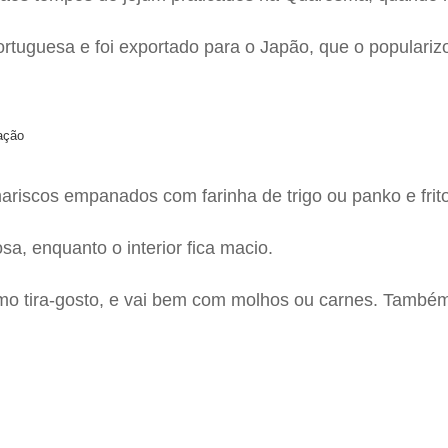
ortuguesa e foi exportado para o Japão, que o populariz
gação
mariscos empanados com farinha de trigo ou panko e frit
a, enquanto o interior fica macio.
mo tira-gosto, e vai bem com molhos ou carnes. També