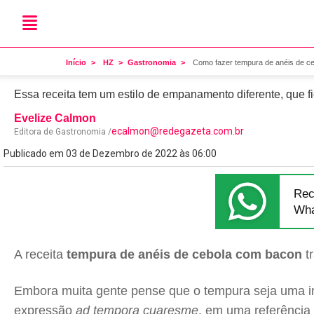
Viciante
Como fazer tempura de an
Início
HZ
Gastronomia
Como fazer tempura de anéis de ce
Essa receita tem um estilo de empanamento diferente, que fi
Evelize Calmon
ecalmon@redegazeta.com.br
Editora de Gastronomia /
Publicado em 03 de Dezembro de 2022 às 06:00
Rec
Wha
A receita
tempura de anéis de cebola com bacon
tr
Embora muita gente pense que o tempura seja uma in
expressão
ad tempora cuaresme
, em uma referência