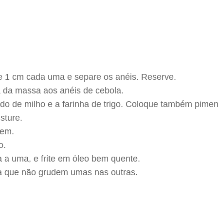
e 1 cm cada uma e separe os anéis. Reserve.
ia da massa aos anéis de cebola.
ido de milho e a farinha de trigo. Coloque também piment
isture.
bem.
o.
 a uma, e frite em óleo bem quente.
ra que não grudem umas nas outras.