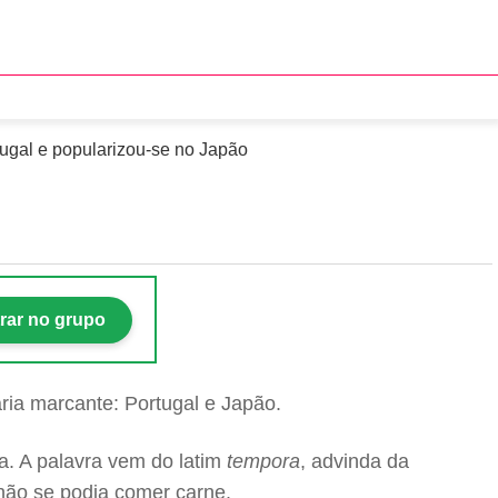
ra petiscar
tugal e popularizou-se no Japão
rar no grupo
ária marcante: Portugal e Japão.
. A palavra vem do latim
tempora
, advinda da
não se podia comer carne.