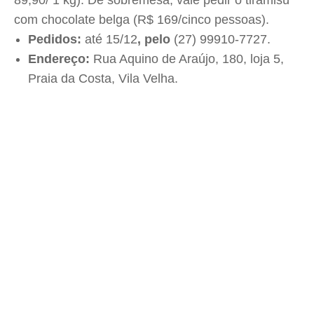
89,90/ 1 kg). De sobremesa, vale pedir o tiramisù
com chocolate belga (R$ 169/cinco pessoas).
Pedidos:
até 15/12
, pelo
(27) 99910-7727.
Endereço:
Rua Aquino de Araújo, 180, loja 5,
Praia da Costa, Vila Velha.