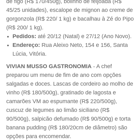
de figo (R$ 170/450g), bolinho de feijoada (R$
45/25 unidades), escalope de mignon ao creme de
gorgonzola (R$ 220/ 1 kg) e bacalhau à Zé do Pipo
(R$ 200/ 1 kg).
Pedidos:
até 20/12 (Natal) e 27/12 (Ano Novo).
Endereço:
Rua Aleixo Neto, 154 e 156, Santa
Lúcia, Vitória.
VIVIAN MUSSO GASTRONOMIA
- A chef
preparou um menu de fim de ano com opções
salgadas e doces. Lascas de cordeiro ao molho de
vinho (R$ 180/500g), gratinado de lagosta e
camarões VM ao espumante (R$ 220/500g),
cuscuz de legumes ao limão siciliano (R$
90/500g), salpicão defumado (R$ 90/500g) e torta
banana pudding (R$ 180/20cm de diâmetro) são
opções para encomendar.