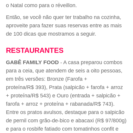
o Natal como para o réveillon.
Então, se você não quer ter trabalho na cozinha,
aproveite para fazer suas reservas entre as mais
de 100 dicas que mostramos a seguir.
RESTAURANTES
GABÊ FAMILY FOOD
- A casa preparou combos
para a ceia, que atendem de seis a oito pessoas,
em três versões: Bronze (Farofa +
proteína/R$
393), Prata (
salpicão + farofa + arroz
+ proteína/R$ 543) e Ouro (
entrada + salpicão +
farofa + arroz + proteína + rabanada/
R$ 743).
Entre os pratos avulsos, destaque para o salpicão
de p
ernil com grão-de-bico e abacaxi (R$ 97/800g)
e para o r
osbife fatiado com tomatinhos confit e