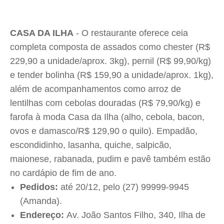
CASA DA ILHA
- O restaurante oferece ceia
completa composta de assados como c
hester (R$
229,90 a unidade/aprox. 3kg), p
ernil (R$ 99,90/kg)
e t
ender bolinha (R$ 159,90 a unidade/aprox. 1kg),
além de acompanhamentos como a
rroz de
lentilhas com cebolas douradas (
R$ 79,90/kg) e
f
arofa à moda Casa da Ilha (alho, cebola, bacon,
ovos e damasco/R$ 129,90 o quilo). Empadão,
escondidinho, lasanha, quiche, salpicão,
maionese, rabanada, pudim e pavê também estão
no cardápio de fim de ano.
Pedidos:
até 20/12, pelo (27) 99999-9945
(Amanda).
Endereço:
Av. João Santos Filho, 340, Ilha de