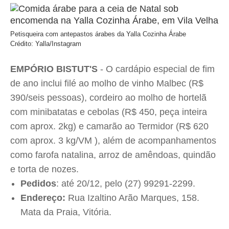
Petisqueira com antepastos árabes da Yalla Cozinha Árabe
Crédito: Yalla/Instagram
EMPÓRIO BISTUT'S
- O cardápio especial de fim
de ano inclui f
ilé ao molho de vinho Malbec (R$
390/seis pessoas), c
ordeiro ao molho de hortelã
com minibatatas e cebolas (R$ 450, peça inteira
com aprox. 2kg) e c
amarão ao Termidor (R$ 620
com aprox. 3 kg/VM ), além de acompanhamentos
como farofa natalina, arroz de amêndoas, quindão
e torta de nozes.
Pedidos
: até 20/12, pelo (27) 99291-2299.
Endereço:
Rua Izaltino Arão Marques, 158.
Mata da Praia, Vitória.