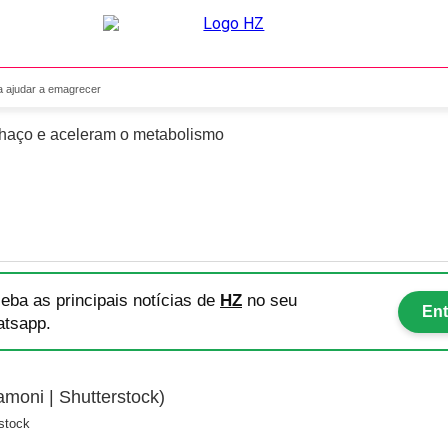
bisco para ajudar a emagrec
a ajudar a emagrecer
chaço e aceleram o metabolismo
eba as principais notícias
de
HZ
no seu
Ent
tsapp.
stock