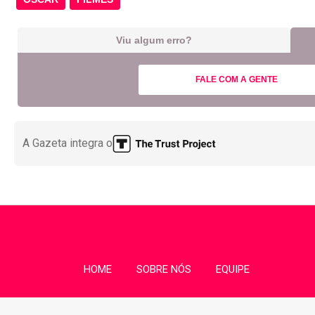
Viu algum erro?
FALE COM A GENTE
A Gazeta integra o
HOME
SOBRE NÓS
EQUIPE