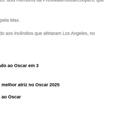
ções: dois membros da PricewaterhouseCoopers, que
 pela Max.
vido aos incêndios que afetaram Los Angeles, no
cado ao Oscar em 3
melhor atriz no Oscar 2025
 ao Oscar