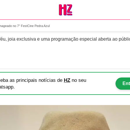
á homenageado no 7° FestC
nageado no 7° FestCine Pedra Azul
oféu, joia exclusiva e uma programação especial aberta ao púb
eba as principais notícias
de
HZ
no seu
Ent
tsapp.