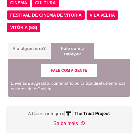
CINEMA
CULTURA
FESTIVAL DE CINEMA DE VITÓRIA
VILA VELHA
VITÓRIA (ES)
Viu algum erro?
Fale com a
redação
FALE COM A GENTE
Envie sua sugestão, comentário ou crítica diretamente aos
editores de A Gazeta
A Gazeta integra o
Saiba mais