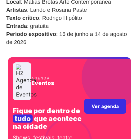
Local
: Matias Brotas Arte Contemporânea
Artistas
: Lando e Rosana Paste
Texto crítico
: Rodrigo Hipólito
Entrada
: gratuita
Período expositivo
: 16 de junho a 14 de agosto
de 2026
AGENDA
Eventos
Ver agenda
Fique por dentro de
tudo
que acontece
na cidade
Shows, festivais, teatro,