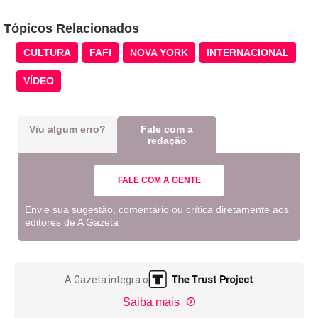
Tópicos Relacionados
CULTURA
FAFI
NOVA YORK
INTERNACIONAL
VÍDEO
Viu algum erro?
Fale com a
redação
FALE COM A GENTE
Envie sua sugestão, comentário ou crítica diretamente aos
editores de A Gazeta
A Gazeta integra o
Saiba mais