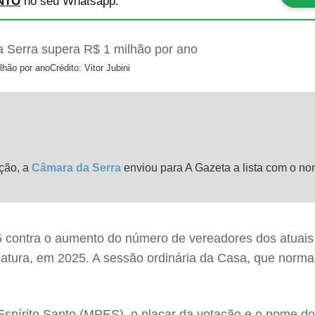
NTO
no seu Whatsapp.
lhão por ano
Crédito: Vitor Jubini
ção, a
Câmara da Serra
enviou para A Gazeta a lista com o n
5 contra o aumento do número de vereadores dos atuais 
islatura, em 2025. A sessão ordinária da Casa, que norm
pírito Santo (MPES), o placar da votação e o nome dos