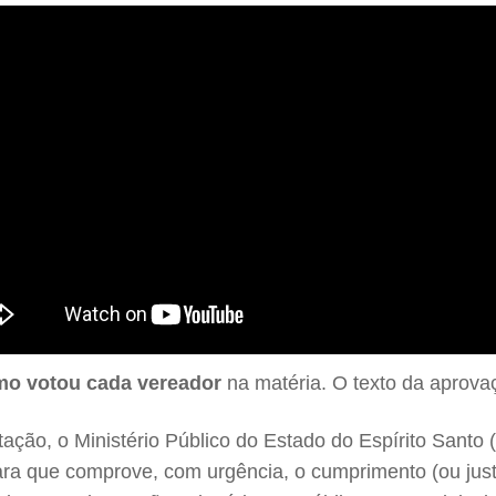
omo votou cada vereador
na matéria. O texto da aprovaç
tação, o Ministério Público do Estado do Espírito Santo
a que comprove, com urgência, o cumprimento (ou justi