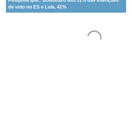
Pesquisa Ipec: Bolsonaro tem 51% das intenções
de voto no ES e Lula, 41%