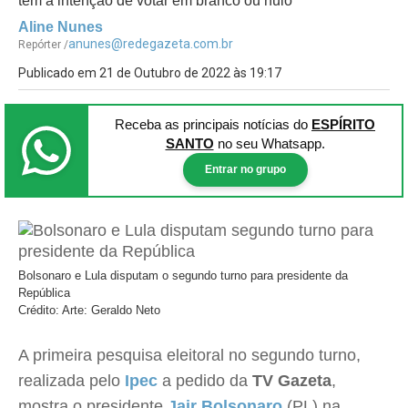
têm a intenção de votar em branco ou nulo
Aline Nunes
anunes@redegazeta.com.br
Repórter /
Publicado em 21 de Outubro de 2022 às 19:17
Receba as principais notícias
do
ESPÍRITO
SANTO
no seu Whatsapp.
Entrar no grupo
Bolsonaro e Lula disputam o segundo turno para presidente da
República
Crédito: Arte: Geraldo Neto
A primeira pesquisa eleitoral no segundo turno,
realizada pelo
Ipec
a pedido da
TV Gazeta
,
mostra o presidente
Jair Bolsonaro
(PL) na