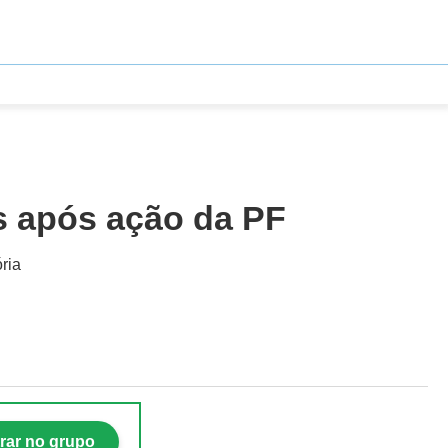
s após ação da PF
ria
rar no grupo