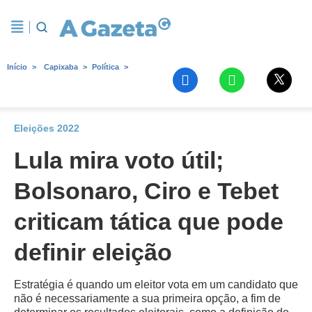
Início
Capixaba
Política
Eleições 2022
Lula mira voto útil;
Bolsonaro, Ciro e Tebet
criticam tática que pode
definir eleição
Estratégia é quando um eleitor vota em um candidato que
não é necessariamente a sua primeira opção, a fim de