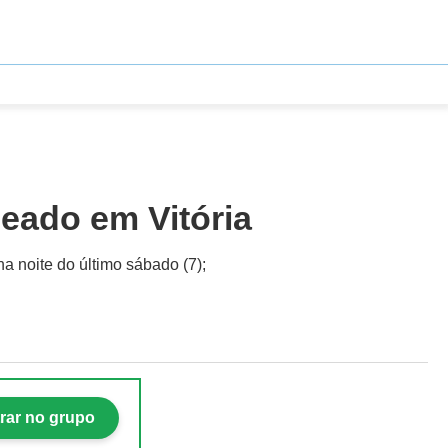
leado em Vitória
a noite do último sábado (7);
rar no grupo