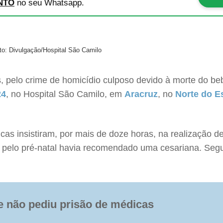
NTO
no seu Whatsapp.
to: Divulgação/Hospital São Camilo
os, pelo crime de homicídio culposo devido à morte do b
24
, no Hospital São Camilo, em
Aracruz
, no
Norte do E
icas insistiram, por mais de doze horas, na realização 
pelo pré-natal havia recomendado uma cesariana. Segu
ue não pediu prisão de médicas