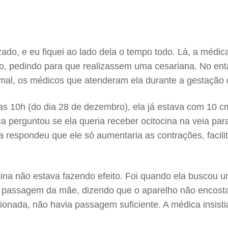
o, e eu fiquei ao lado dela o tempo todo. Lá, a médica
, pedindo para que realizassem uma cesariana. No entan
rmal, os médicos que atenderam ela durante a gestação d
 das 10h (do dia 28 de dezembro), ela já estava com 10 
a perguntou se ela queria receber ocitocina na veia p
a respondeu que ele só aumentaria as contrações, faci
cina não estava fazendo efeito. Foi quando ela buscou
 a passagem da mãe, dizendo que o aparelho não encosta
ionada, não havia passagem suficiente. A médica insist