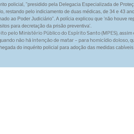
érito policial, "presidido pela Delegacia Especializada de Prot
do, restando pelo indiciamento de duas médicas, de 34 e 43 ano
hado ao Poder Judiciário". A polícia explicou que 'não houve re
itos para decretação da prisão preventiva'.
ito pelo Ministério Público do Espírito Santo (MPES), assim
quando não há intenção de matar – para homicídio doloso, 
egada do inquérito policial para adoção das medidas cabíveis 