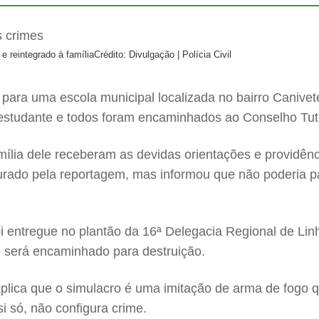
e reintegrado à família
Crédito: Divulgação | Polícia Civil
) para uma escola municipal localizada no bairro Canive
o estudante e todos foram encaminhados ao Conselho Tut
amília dele receberam as devidas orientações e providên
urado pela reportagem, mas informou que não poderia p
oi entregue no plantão da 16ª Delegacia Regional de Lin
e será encaminhado para destruição.
xplica que o simulacro é uma imitação de arma de fogo q
i só, não configura crime.