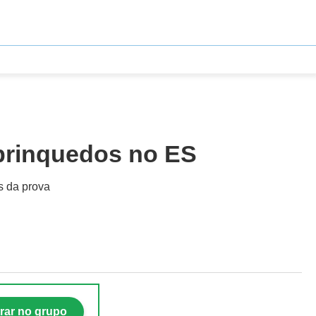
brinquedos no ES
s da prova
rar no grupo