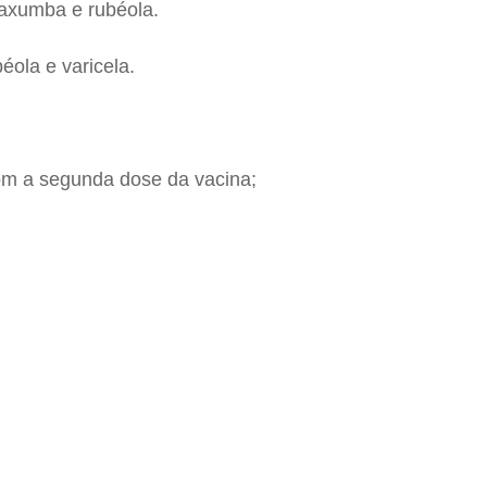
caxumba e rubéola.
éola e varicela.
om a segunda dose da vacina;