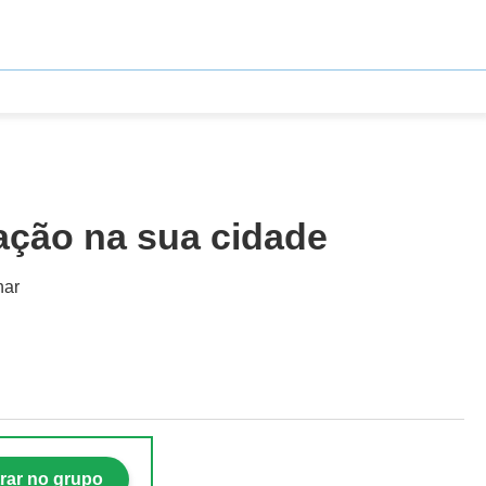
ação na sua cidade
nar
rar no grupo