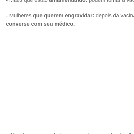
- Mães que estão
amamentando:
podem tomar a vaci
- Mulheres
que querem engravidar:
depois da vacina
converse com seu médico.