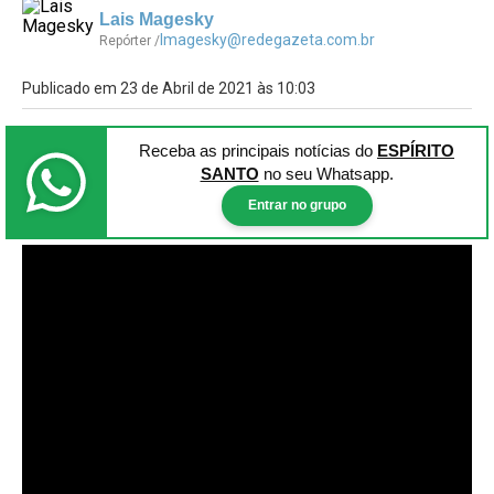
Lais Magesky
lmagesky@redegazeta.com.br
Repórter /
Publicado em 23 de Abril de 2021 às 10:03
Receba as principais notícias
do
ESPÍRITO
SANTO
no seu Whatsapp.
Entrar no grupo