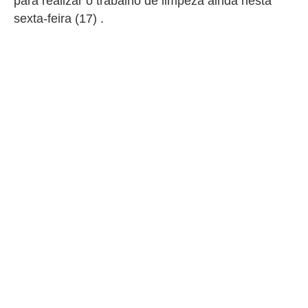
para realizar o trabalho de limpeza ainda nesta
sexta-feira (17) .