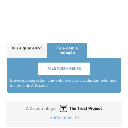
Viu algum erro?
Fale com a
redação
FALE COM A GENTE
Envie sua sugestão, comentário ou crítica diretamente aos
editores de A Gazeta
A Gazeta integra o
Saiba mais