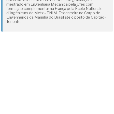
Sócio da Valor e membro do Ibef. Tem graduação e
mestrado em Engenharia Mecânica pela Ufes com
formação complementar na França pela École Nationale
d'Ingénieurs de Metz - ENIM. Fez carreira no Corpo de
Engenheiros da Marinha do Brasil até o posto de Capitão-
Tenente.