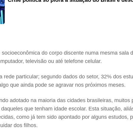
Crise política só piora a situação do Brasil e de
de socioeconômica do corpo discente numa mesma sala de
putador, televisão ou até telefone celular.
rede particular; segundo dados do setor, 32% dos estud
algo que ainda pode se agravar nos próximos meses.
do adotado na maioria das cidades brasileiras, muitos p
o daqueles que tenham idade escolar. Esta situação, aliá
cidas, como já tem sido apontado por alguns estudos, 
idar dos filhos.