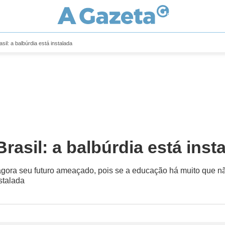
il: a balbúrdia está instalada
asil: a balbúrdia está inst
 agora seu futuro ameaçado, pois se a educação há muito que n
stalada