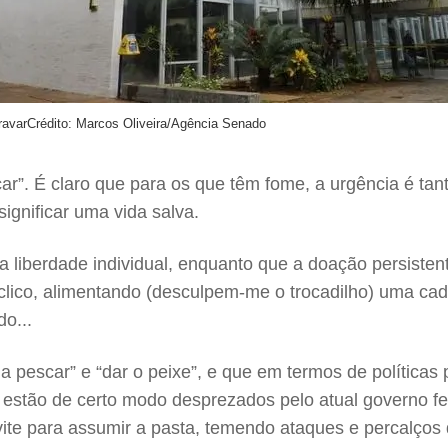
ravar
Crédito: Marcos Oliveira/Agência Senado
car”. É claro que para os que têm fome, a urgência é ta
ignificar uma vida salva.
 liberdade individual, enquanto que a doação persisten
clico, alimentando (desculpem-me o trocadilho) uma cade
o...
r a pescar” e “dar o peixe”, e que em termos de polític
tão de certo modo desprezados pelo atual governo federa
ite para assumir a pasta, temendo ataques e percalços