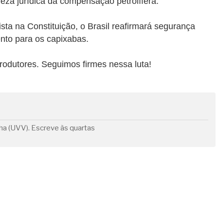
tureza jurídica da compensação petrolífera.
ta na Constituição, o Brasil reafirmará segurança
nto para os capixabas.
odutores. Seguimos firmes nessa luta!
ha (UVV). Escreve às quartas