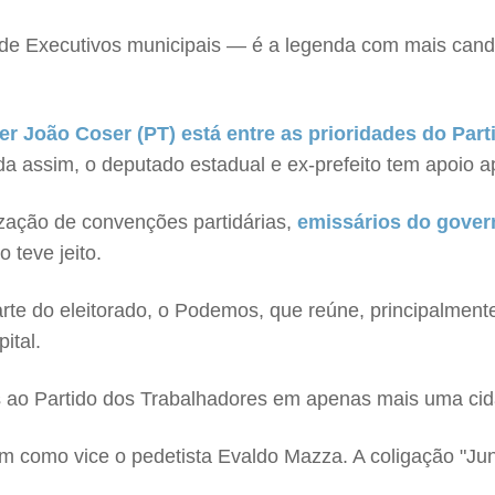
de Executivos municipais — é a legenda com mais candid
er João Coser (PT) está entre as prioridades do Par
nda assim, o deputado estadual e ex-prefeito tem apoio
lização de convenções partidárias,
emissários do gover
 teve jeito.
e do eleitorado, o Podemos, que reúne, principalmente, po
ital.
os ao Partido dos Trabalhadores em apenas mais uma ci
tem como vice o pedetista Evaldo Mazza. A coligação "