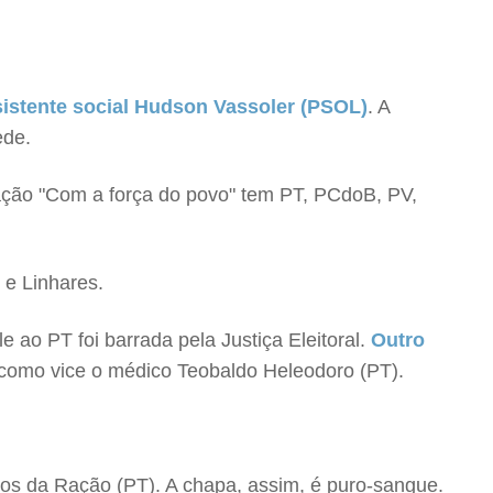
sistente social Hudson Vassoler (PSOL)
. A
ede.
gação "Com a força do povo" tem PT, PCdoB, PV,
 e Linhares.
e ao PT foi barrada pela Justiça Eleitoral.
Outro
 como vice o médico Teobaldo Heleodoro (PT).
los da Ração (PT). A chapa, assim, é puro-sangue.