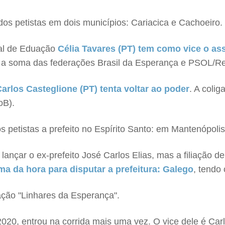
dos petistas em dois municípios: Cariacica e Cachoeiro.
pal de Eduação
Célia Tavares (PT) tem como vice o as
, a soma das federações Brasil da Esperança e PSOL/R
Carlos Casteglione (PT) tenta voltar ao poder
. A coli
oB).
s petistas a prefeito no Espírito Santo: em Mantenópolis
ançar o ex-prefeito José Carlos Elias, mas a filiação del
ma da hora para disputar a prefeitura: Galego
, tendo
ação "Linhares da Esperança".
020, entrou na corrida mais uma vez. O vice dele é Car