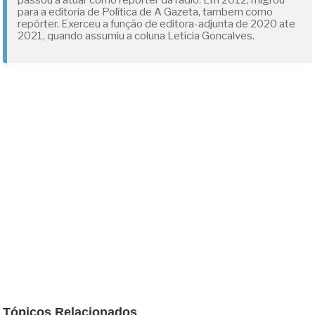
passou a atuar como repórter da rádio. Em 2012, migrou
para a editoria de Política de A Gazeta, tambem como
repórter. Exerceu a função de editora-adjunta de 2020 ate
2021, quando assumiu a coluna Letícia Goncalves.
Tópicos Relacionados