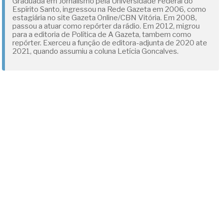
Graduada em Jornalismo pela Universidade Federal do
Espírito Santo, ingressou na Rede Gazeta em 2006, como
estagiária no site Gazeta Online/CBN Vitória. Em 2008,
passou a atuar como repórter da rádio. Em 2012, migrou
para a editoria de Política de A Gazeta, tambem como
repórter. Exerceu a função de editora-adjunta de 2020 ate
2021, quando assumiu a coluna Letícia Goncalves.