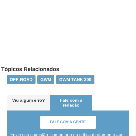
Tópicos Relacionados
OFF-ROAD
GWM
GWM TANK 300
Viu algum erro?
Fale com a
redação
FALE COM A GENTE
Envie sua sugestão, comentário ou crítica diretamente aos