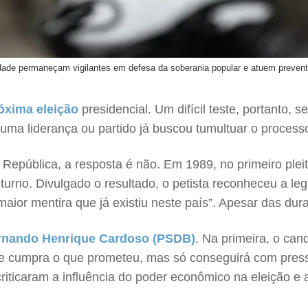
iedade permaneçam vigilantes em defesa da soberania popular e atuem preven
óxima eleição
presidencial. Um difícil teste, portanto, 
uma liderança ou partido já buscou tumultuar o processo
epública, a resposta é não. Em 1989, no primeiro pleito
urno. Divulgado o resultado, o petista reconheceu a le
or mentira que já existiu neste país”. Apesar das duras
rnando Henrique Cardoso (PSDB)
. Na primeira, o can
que cumpra o que prometeu, mas só conseguirá com pre
 criticaram a influência do poder econômico na eleição e