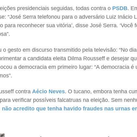
eições presidenciais seguidas, todas contra o
PSDB
. E
e: “José Serra telefonou para o adversário Luiz Inácio 
o para reconhecer sua vitória’, disse José Serra. ‘Você f
osa”.
iu o gesto em discurso transmitido pela televisão: “No d
rimentar a candidata eleita Dilma Rousseff e desejar qu
cou a democracia em primeiro lugar: “A democracia é u
mos”.
usseff contra
Aécio Neves
. O tucano, embora tenha cum
 para verificar possíveis falcatruas na eleição. Sem nen
não acredito que tenha havido fraudes nas urnas e