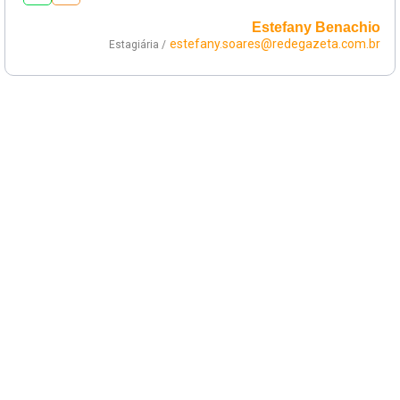
Estefany Benachio
estefany.soares@redegazeta.com.br
Estagiária /