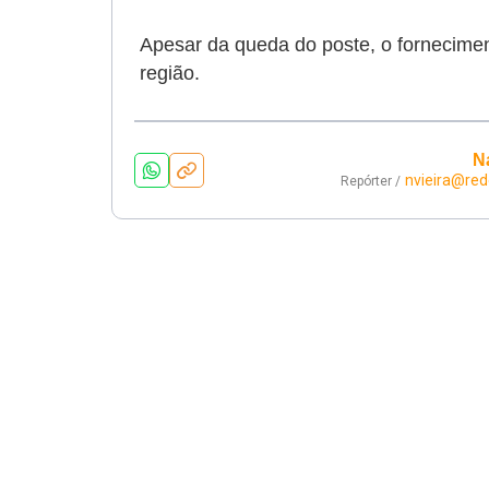
Apesar da queda do poste, o forneciment
região.
N
nvieira@red
Repórter /