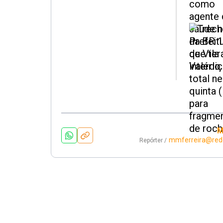
M
mmferreira@red
Repórter /