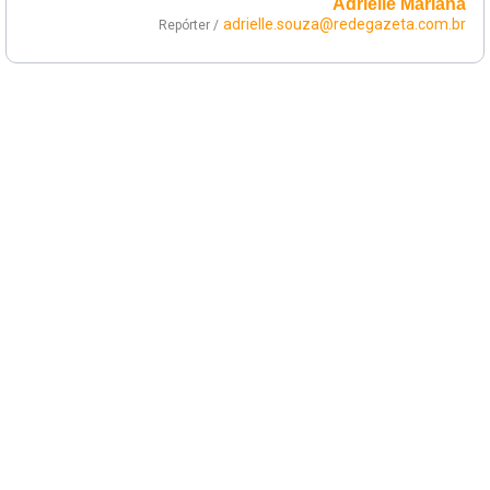
Adrielle Mariana
adrielle.souza@redegazeta.com.br
Repórter /