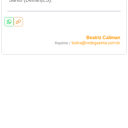
Santo (Detran|ES).
Beatriz Caliman
bsilva@redegazeta.com.br
Repórter /