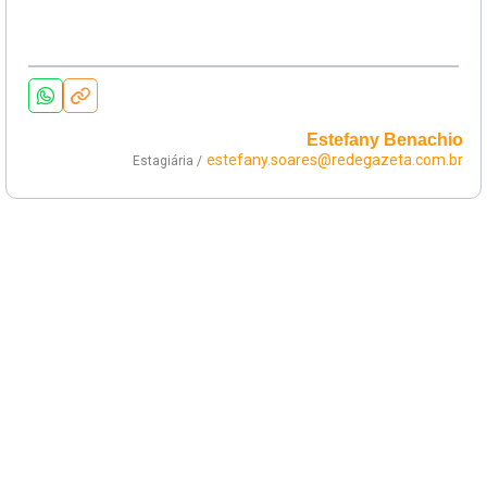
Estefany Benachio
estefany.soares@redegazeta.com.br
Estagiária /