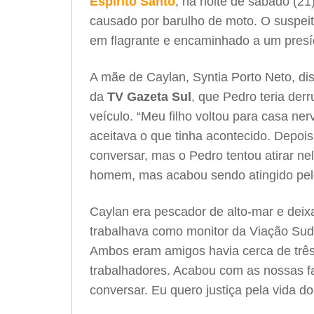
Espírito Santo
, na noite de sábado (2
causado por barulho de moto. O suspeit
em flagrante e encaminhado a um presí
A mãe de Caylan, Syntia Porto Neto, di
da
TV Gazeta Sul
, que Pedro teria der
veículo. “Meu filho voltou para casa ne
aceitava o que tinha acontecido. Depois 
conversar, mas o Pedro tentou atirar n
homem, mas acabou sendo atingido pelo t
Caylan era pescador de alto-mar e deix
trabalhava como monitor da Viação Sud
Ambos eram amigos havia cerca de três 
trabalhadores. Acabou com as nossas fam
conversar. Eu quero justiça pela vida d