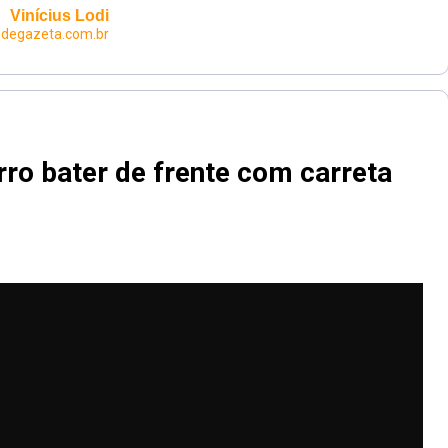
Vinícius Lodi
edegazeta.com.br
ro bater de frente com carreta