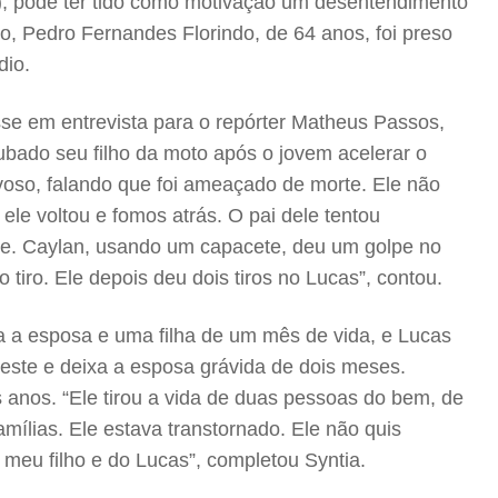
1), pode ter tido como motivação um desentendimento
o, Pedro Fernandes Florindo, de 64 anos, foi preso
dio.
sse em entrevista para o repórter Matheus Passos,
rubado seu filho da moto após o jovem acelerar o
rvoso, falando que foi ameaçado de morte. Ele não
ele voltou e fomos atrás. O pai dele tentou
ele. Caylan, usando um capacete, deu um golpe no
iro. Ele depois deu dois tiros no Lucas”, contou.
a a esposa e uma filha de um mês de vida, e Lucas
este e deixa a esposa grávida de dois meses.
anos. “Ele tirou a vida de duas pessoas do bem, de
ílias. Ele estava transtornado. Ele não quis
o meu filho e do Lucas”, completou Syntia.