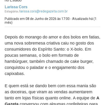
no Estado
Larissa Cors
larissa.cors@redegazeta.com.br
Estagiária /
Publicado em 08 de Junho de 2026 às 17:00 - Atualizado há (1
mês)
Depois do morango do amor e dos bolos em fatias,
uma nova sobremesa criativa caiu no gosto dos
consumidores do Espírito Santo: o X-bolo. Em
poucas semanas, o bolo em
formato de
hambúrguer, também chamado de
cake burger
,
conquistou o paladar e o engajamento dos
capixabas.
E quem está se dando bem com essa mania são
as doceiras, que viram as vendas aumentarem
tanto em lojas físicas quanto online.
A equipe de
A
Gazeta
conversou com algumas confeiteiras para