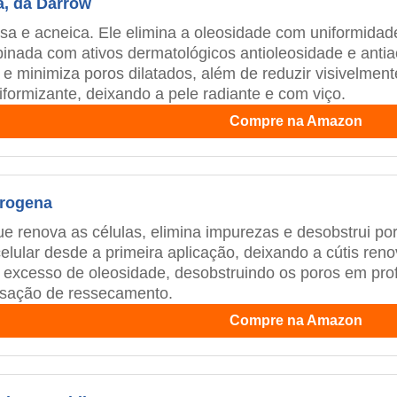
a, da Darrow
osa e acneica. Ele elimina a oleosidade com uniformidad
nada com ativos dermatológicos antioleosidade e antia
e minimiza poros dilatados, além de reduzir visivelmen
niformizante, deixando a pele radiante e com viço.
Compre na Amazon
trogena
ue renova as células, elimina impurezas e desobstrui por
lular desde a primeira aplicação, deixando a cútis re
na excesso de oleosidade, desobstruindo os poros em pr
nsação de ressecamento.
Compre na Amazon