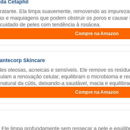
 da Cetaphil
atante. Ela limpa suavemente, removendo as impurezas
 e maquiagens que podem obstruir os poros e causar irr
cuidado de peles com tendência à rosácea.
Compre na Amazon
Mantecorp Skincare
es oleosas, acneicas e sensíveis. Ele remove os resíduo
ulam a renovação celular, equilibram o microbioma e r
o natural da cútis, deixando-a saudável, macia e equilibra
Compre na Amazon
. Ele limpa profundamente sem ressecar a pele e equilib