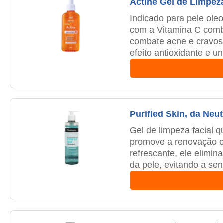
Actine Gel de Limpez
Indicado para pele ole
com a Vitamina C combi
combate acne e cravos 
efeito antioxidante e u
Purified Skin, da Neu
Gel de limpeza facial q
promove a renovação ce
refrescante, ele elimi
da pele, evitando a se